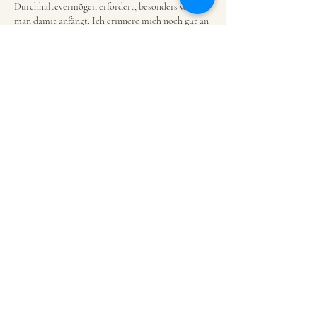
Durchhaltevermögen erfordert, besonders wenn 
man damit anfängt. Ich erinnere mich noch gut an 
meine eigenen ersten Versuche, die oft eher 
chaotisch endeten. Aber du…
Mehr anzeigen