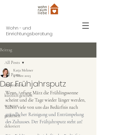
Wohn - und
Einrichtungsberatung
Beitrag
All Posts
Katja Melzner
All Posts
4. März 2023
Der Frühjahrsputz
ausprobiert
Wenn Anfang März die Frühlingssonne 
kürzlich gesehen
scheint und die Tage wieder länger werden, 
vernetzt
haben viele von uns das Bedürfnis nach 
gründlicher Reinigung und Entrümpelung 
praktisch
des Zuhauses. Der Frühjahrsputz steht an! 
dekoriert