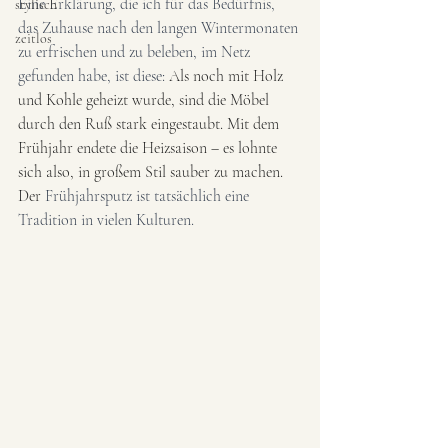
Eine Erklärung, die ich für das Bedürfnis, 
stylisch
das Zuhause nach den langen Wintermonaten 
zeitlos
zu erfrischen und zu beleben, im Netz 
gefunden habe, ist diese: 
Als noch mit Holz 
und Kohle geheizt wurde, sind die Möbel 
durch den Ruß stark eingestaubt. Mit dem 
Frühjahr endete die Heizsaison – es lohnte 
sich also, in großem Stil sauber zu machen. 
Der 
Frühjahrsputz ist tatsächlich eine 
Tradition in vielen Kulturen. 