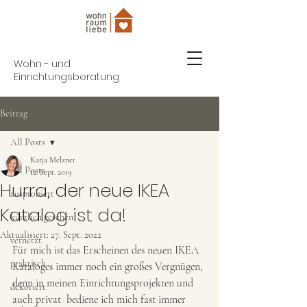
Wohn - und
Einrichtungsberatung
Beitrag
All Posts
Katja Melzner
All Posts
12. Sept. 2019
Hurra, der neue IKEA
ausprobiert
Katalog ist da!
kürzlich gesehen
Aktualisiert:
27. Sept. 2022
vernetzt
Für mich ist das Erscheinen des neuen IKEA 
praktisch
Kataloges immer noch ein großes Vergnügen, 
denn in meinen Einrichtungsprojekten und 
dekoriert
auch privat  bediene ich mich fast immer 