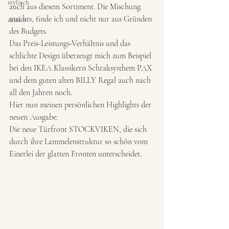
stylisch
auch aus diesem Sortiment. Die Mischung 
machts, finde ich und nicht nur aus Gründen 
zeitlos
des Budgets.  
Das Preis-Leistungs-Verhältnis und das 
schlichte Design überzeugt mich zum Beispiel 
bei den IKEA Klassikern Schraksysthem PAX 
und dem guten alten BILLY Regal auch nach 
all den Jahren noch. 
Hier nun meinen persönlichen Highlights der 
neuen Ausgabe: 
Die neue Türfront STOCKVIKEN, die sich 
durch ihre Lammelenstruktur so schön vom 
Einerlei der glatten Fronten unterscheidet. 