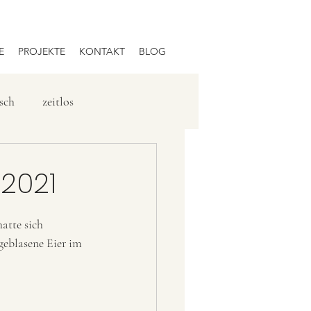
E
PROJEKTE
KONTAKT
BLOG
isch
zeitlos
 2021
atte sich 
geblasene Eier im 