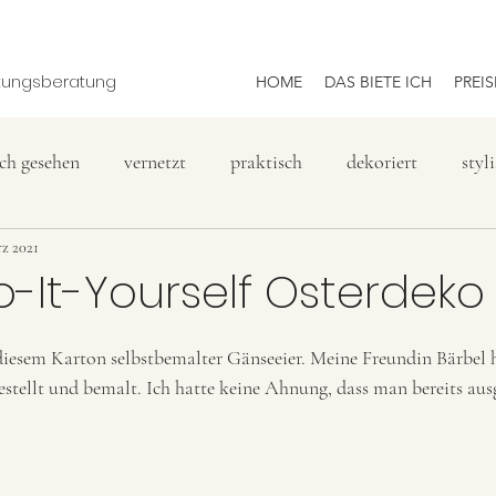
htungsberatung
HOME
DAS BIETE ICH
PREIS
ich gesehen
vernetzt
praktisch
dekoriert
styl
rz 2021
-It-Yourself Osterdeko
iesem Karton selbstbemalter Gänseeier. Meine Freundin Bärbel h
estellt und bemalt. Ich hatte keine Ahnung, dass man bereits aus
 