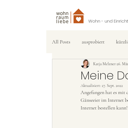
Wohn - und Einric
All Posts
ausprobiert
kürzl
Katja Melzner
26. Mä
Meine Do
Aktualisiert:
27. Sept. 2022
Angefangen hat es mit d
Gänseeier im Internet b
Internet bestellen kann!