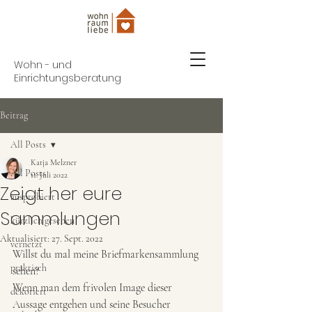
Wohn - und
Einrichtungsberatung
Beitrag
All Posts
Katja Melzner
All Posts
11. Juli 2022
Zeigt her eure
ausprobiert
Sammlungen
kürzlich gesehen
Aktualisiert:
27. Sept. 2022
vernetzt
Willst du mal meine Briefmarkensammlung 
praktisch
sehen? 
Wenn man dem frivolen Image dieser 
dekoriert
Aussage entgehen und seine Besucher 