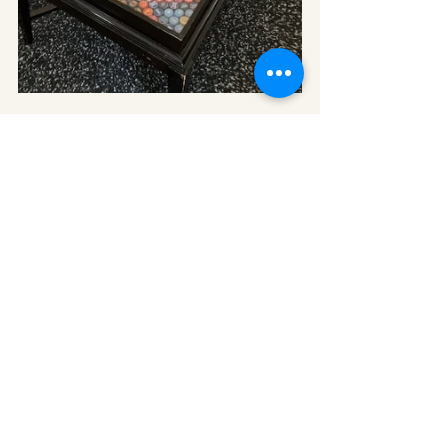
#dekoriert
#kreativ
#Sammlung
#upcycling
dekoriert
kürzlich gesehen
stylisch
Ähnliche Beiträge
Alle ansehen